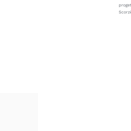
proget
Scorzè