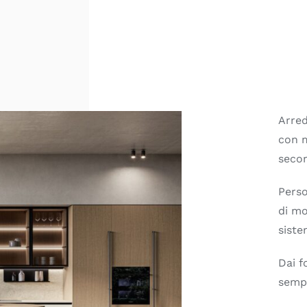
Arred
con m
secon
Perso
di mo
siste
Dai f
sempl