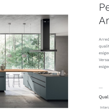
P
A
Arred
quali
esige
Versa
esige
Qual
Inter